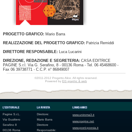
PROGETTO GRAFICO:
Mario Barra
REALIZZAZIONE DEL PROGETTO GRAFICO:
Patrizia Remiddi
DIRETTORE RESPONSABILE:
Luca Lucarini
DIREZIONE, REDAZIONE E SEGRETERIA:
CASA EDITRICE
PAGINE S.r.l. Via G. Serafino, 8 - 00136 Roma - Tel. 06 45468600 -
Fax 06 39738771 - C.C.P. n° 86849007
©2011-2012 Progetto Alice. All rights reserved.
Powered by
EG graphic & web
L’EDITORIALE
LA RIVISTA
LINKS AMICI
Pagine S.r.L.
Direttore:
www.uniroma3.it
Via Gualtiero
Mario Barra
www.pagine.net
Serafino 8
Direttore
www.poeti-poesia.it
00136 Roma
Responsabile: