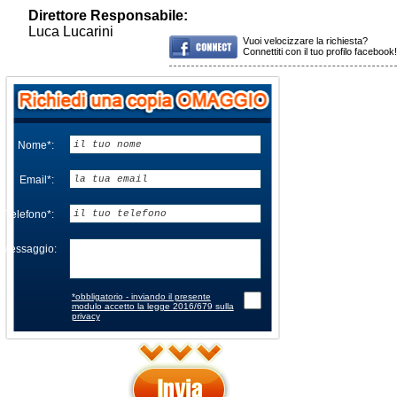
Direttore Responsabile:
Luca Lucarini
Vuoi velocizzare la richiesta?
Connettiti con il tuo profilo facebook!
Nome*:
Email*:
Telefono*:
Messaggio:
*obbligatorio - inviando il presente
modulo accetto la legge 2016/679 sulla
privacy